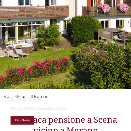
Il Katnau
Voi siete qui:
Il Katnau
PER LA VOSTRA VACANZA A SCENA
Idilliaca pensione a Scena
Alle offerte
vicino a Merano